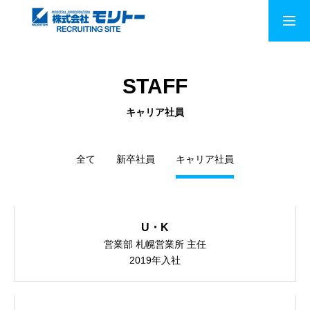
新卒採用
中途採用
STAFF
会社情報
キャリア社員
事業案内
全て
新卒社員
キャリア社員
お客様に選ばれる理由
U・K
社長メッセージ
営業部 札幌営業所 主任
2019年入社
社員インタビュー